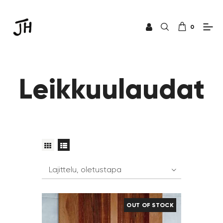
0
Leikkuulaudat
OUT OF STOCK