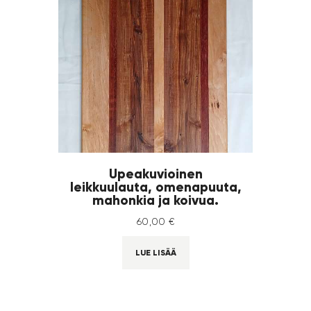
Upeakuvioinen
leikkuulauta, omenapuuta,
mahonkia ja koivua.
60
,
00
€
LUE LISÄÄ