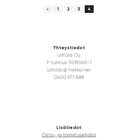
←
1
2
3
4
Yhteystiedot
Uittola Oy
Y-tunnus 3019040-7
uittola @ hokka.net
0400 977 888
Lisätiedot
Osto- ja toimitusehdot