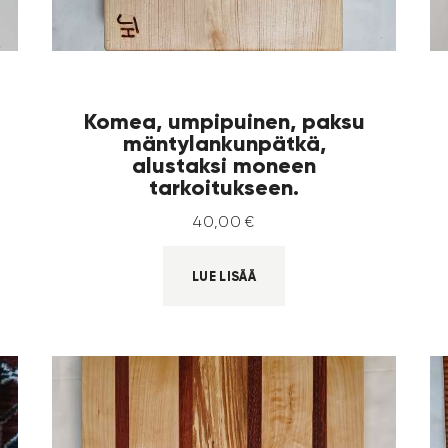
Komea, umpipuinen, paksu
mäntylankunpätkä,
alustaksi moneen
tarkoitukseen.
40
,
00
€
LUE LISÄÄ