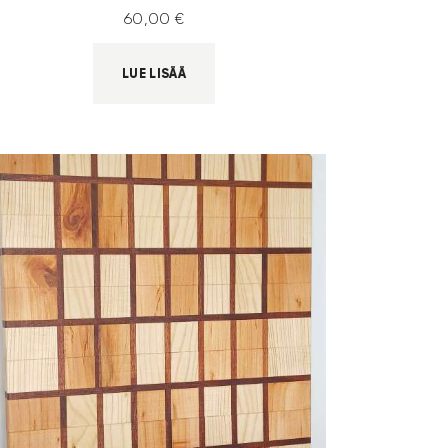
60
,
00
€
LUE LISÄÄ