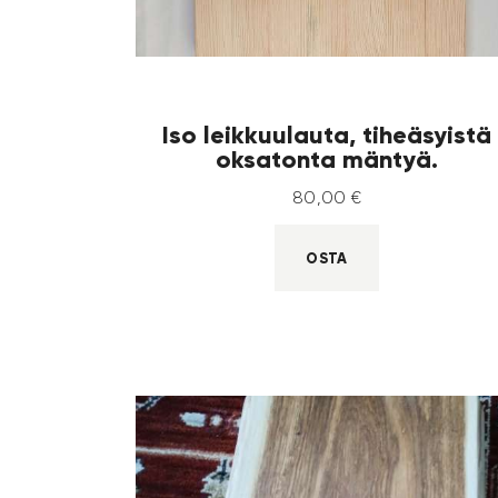
Iso leikkuulauta, tiheäsyistä
oksatonta mäntyä.
80
,
00
€
OSTA