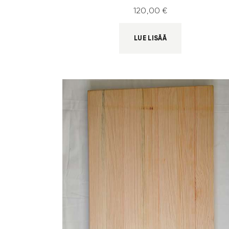
120
,
00
€
LUE LISÄÄ