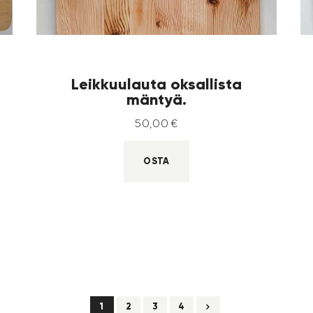
Leikkuulauta oksallista
mäntyä.
50
,
00
€
OSTA
1
2
→
3
4