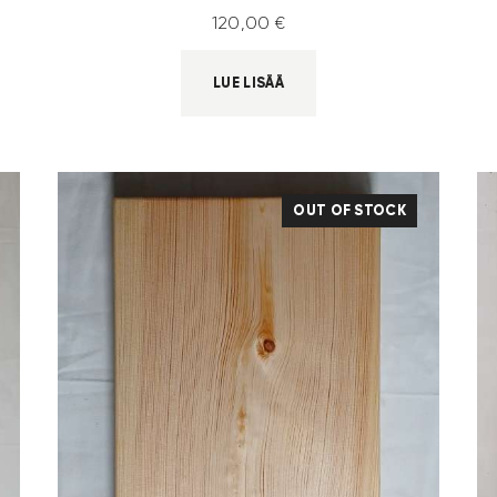
120
,
00
€
LUE LISÄÄ
OUT OF STOCK