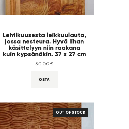
Lehtikuusesta leikkuulauta,
jossa nesteura. Hyvä lihan
käsittelyyn niin raakana
kuin kypsänäkin. 37 x 27 cm
50
,
00
€
OSTA
OUT OF STOCK