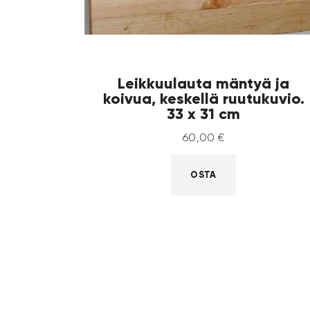
Leikkuulauta mäntyä ja
koivua, keskellä ruutukuvio.
33 x 31 cm
60
,
00
€
OSTA