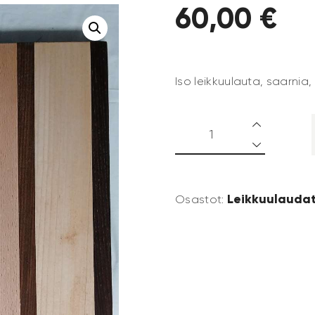
60
,
00
€
Iso leikkuulauta, saarnia
Leikkuulauda
Osastot: