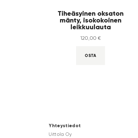
Tiheäsyinen oksaton
mänty, isokokoinen
leikkuulauta
120
,
00
€
OSTA
Yhteystiedot
Uittola Oy