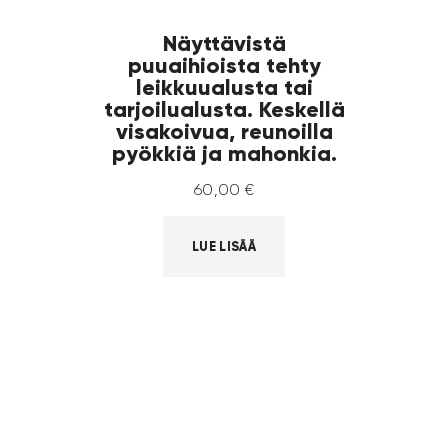
Näyttävistä
puuaihioista tehty
leikkuualusta tai
tarjoilualusta. Keskellä
visakoivua, reunoilla
pyökkiä ja mahonkia.
60
,
00
€
LUE LISÄÄ