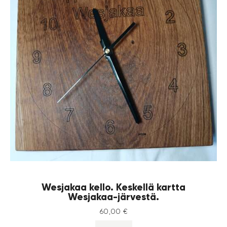
Wesjakaa kello. Keskellä kartta
Wesjakaa-järvestä.
60
,
00
€