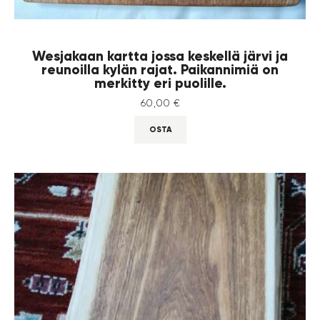
Wesjakaan kartta jossa keskellä järvi ja
reunoilla kylän rajat. Paikannimiä on
merkitty eri puolille.
60
,
00
€
OSTA