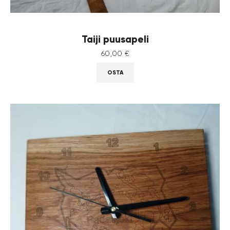
Taiji puusapeli
60
,
00
€
OSTA