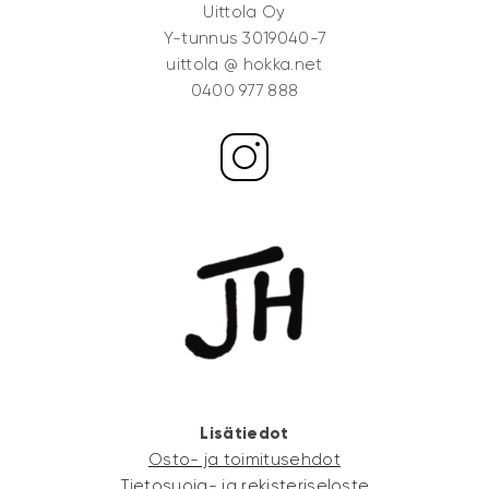
Uittola Oy
Y-tunnus 3019040-7
uittola @ hokka.net
0400 977 888
Lisätiedot
Osto- ja toimitusehdot
Tietosuoja- ja rekisteriseloste