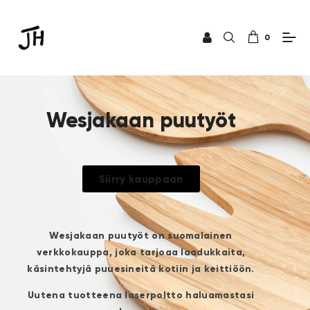
0
Wesjakaan puutyöt
Siirry kauppaan
Wesjakaan puutyöt on suomalainen
verkkokauppa, joka tarjoaa laadukkaita,
käsintehtyjä puuesineitä kotiin ja keittiöön.
Uutena tuotteena laserpoltto haluamastasi