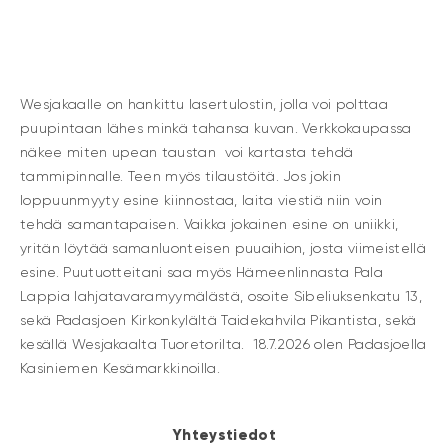
Wesjakaalle on hankittu lasertulostin, jolla voi polttaa
puupintaan lähes minkä tahansa kuvan. Verkkokaupassa
näkee miten upean taustan voi kartasta tehdä
tammipinnalle. Teen myös tilaustöitä. Jos jokin
loppuunmyyty esine kiinnostaa, laita viestiä niin voin
tehdä samantapaisen. Vaikka jokainen esine on uniikki,
yritän löytää samanluonteisen puuaihion, josta viimeistellä
esine. Puutuotteitani saa myös Hämeenlinnasta Pala
Lappia lahjatavaramyymälästä, osoite Sibeliuksenkatu 13,
sekä Padasjoen Kirkonkylältä Taidekahvila Pikantista, sekä
kesällä Wesjakaalta Tuoretorilta. 18.7.2026 olen Padasjoella
Kasiniemen Kesämarkkinoilla.
Yhteystiedot