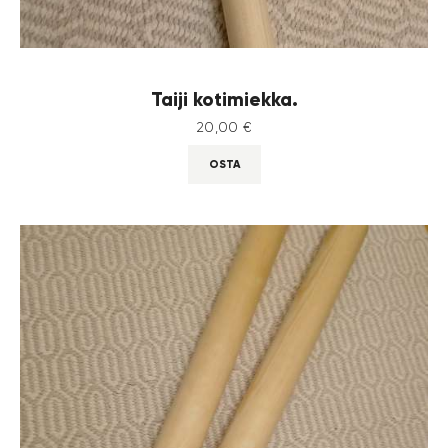
Taiji kotimiekka.
20
,
00
€
OSTA