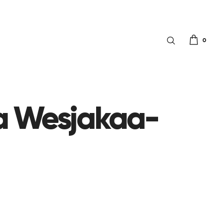
0
ta Wesjakaa-