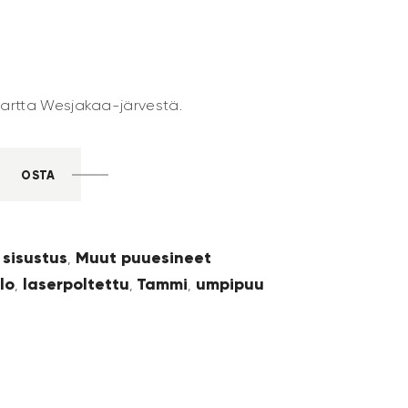
 kartta Wesjakaa-järvestä.
OSTA
 sisustus
Muut puuesineet
,
lo
laserpoltettu
Tammi
umpipuu
,
,
,