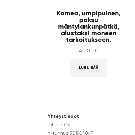
Komea, umpipuinen,
paksu
mäntylankunpätkä,
alustaksi moneen
tarkoitukseen.
40
,
00
€
LUE LISÄÄ
Yhteystiedot
Uittola Oy
Y-tunnus 3019040-7