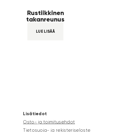
Rustiikkinen
takanreunus
LUE LISÄÄ
Lisätiedot
Osto- ja toimitusehdot
Tietosuoja- ja rekisteriseloste