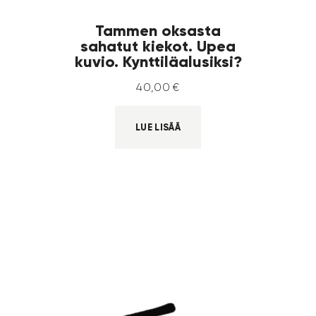
Tammen oksasta
sahatut kiekot. Upea
kuvio. Kynttiläalusiksi?
40
,
00
€
LUE LISÄÄ