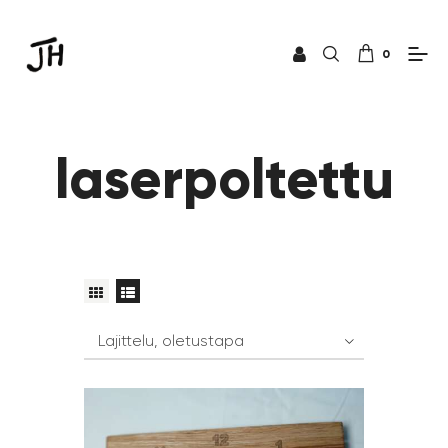
0
laserpoltettu