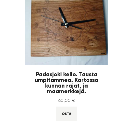
Padasjoki kello. Tausta
umpitammea. Kartassa
kunnan rajat, ja
maamerkkejä.
60
,
00
€
OSTA