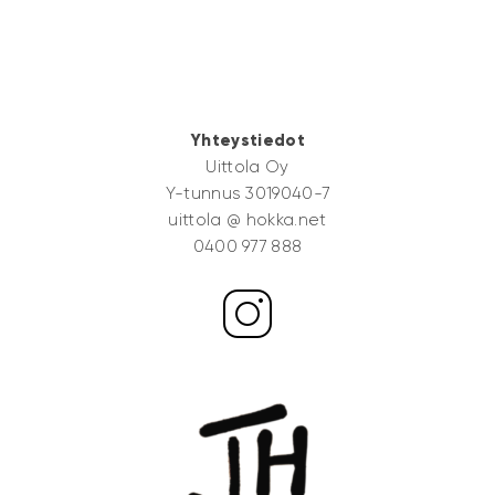
Yhteystiedot
Uittola Oy
Y-tunnus 3019040-7
uittola @ hokka.net
0400 977 888