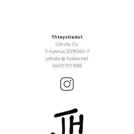
Yhteystiedot
Uittola Oy
Y-tunnus 3019040-7
uittola @ hokka.net
0400 977 888