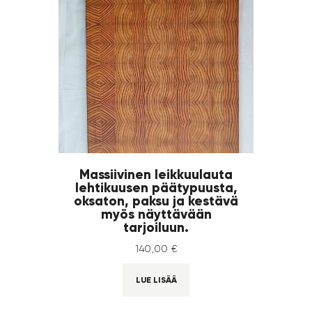
Massiivinen leikkuulauta
lehtikuusen päätypuusta,
oksaton, paksu ja kestävä
myös näyttävään
tarjoiluun.
140
,
00
€
LUE LISÄÄ