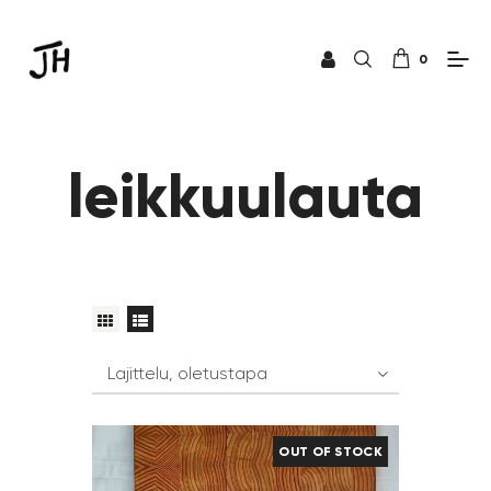
0
leikkuulauta
OUT OF STOCK