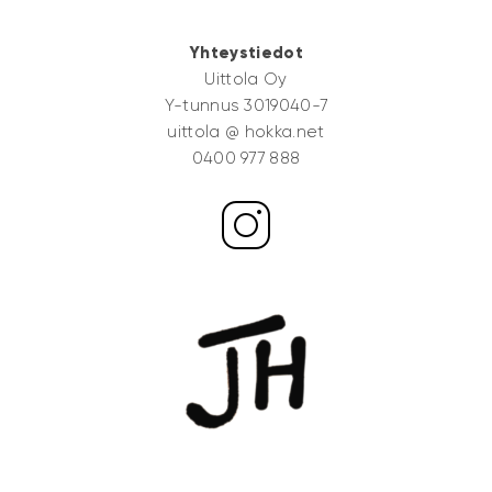
Yhteystiedot
Uittola Oy
Y-tunnus 3019040-7
uittola @ hokka.net
0400 977 888