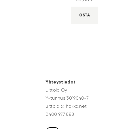
OSTA
Yhteystiedot
Uittola Oy
Y-tunnus 3019040-7
uittola @ hokka.net
0400 977 888