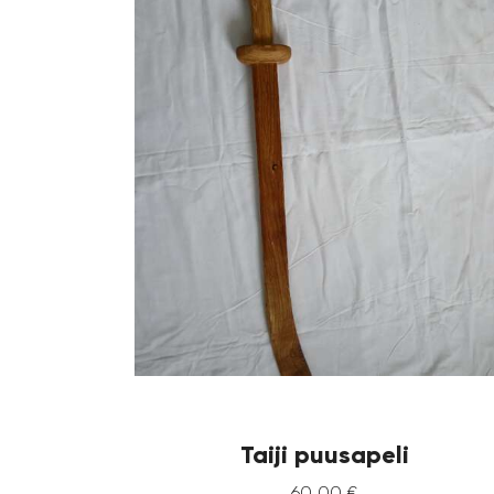
Taiji puusapeli
60
,
00
€