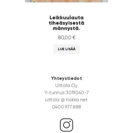
Leikkuulauta
tiheäsyisestä
männystä.
80
,
00
€
LUE LISÄÄ
Yhteystiedot
Uittola Oy
Y-tunnus 3019040-7
uittola @ hokka.net
0400 977 888