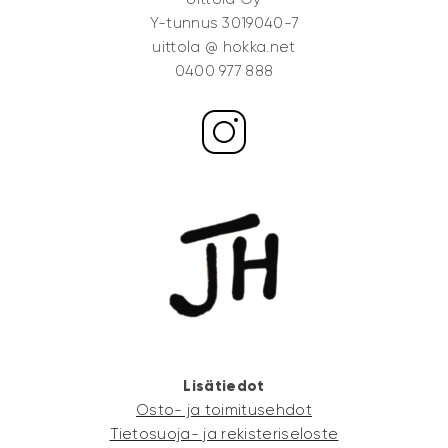
Y-tunnus 3019040-7
uittola @ hokka.net
0400 977 888
Lisätiedot
Osto- ja toimitusehdot
Tietosuoja- ja rekisteriseloste