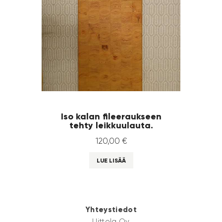
Iso kalan fileeraukseen
tehty leikkuulauta.
120
,
00
€
LUE LISÄÄ
Yhteystiedot
Uittola Oy