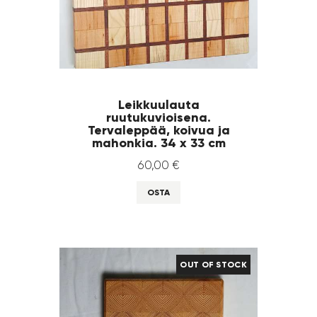
Leikkuulauta
ruutukuvioisena.
Tervaleppää, koivua ja
mahonkia. 34 x 33 cm
60
,
00
€
OSTA
OUT OF STOCK