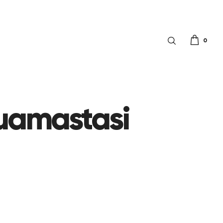
0
luamastasi