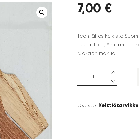
7
,
00
€
Teen lähes kaikista Suome
puulastoja, Anna mitat! Kä
ruokaan makua.
Keittiötarvikk
Osasto: