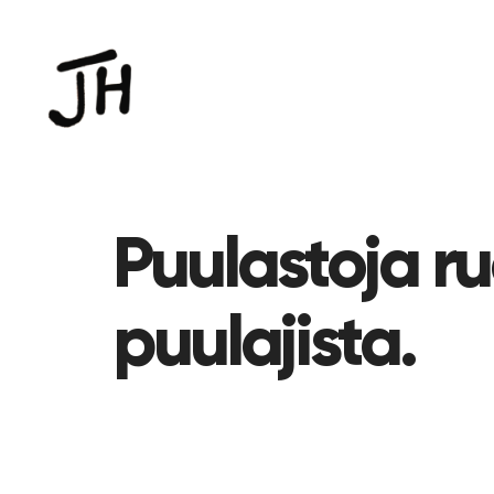
Puulastoja r
puulajista.