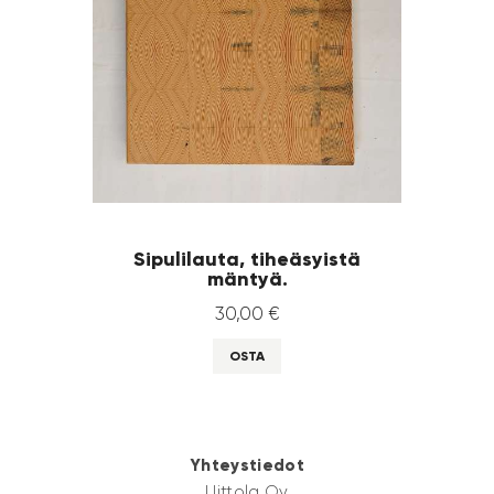
Sipulilauta, tiheäsyistä
mäntyä.
30
,
00
€
OSTA
Yhteystiedot
Uittola Oy