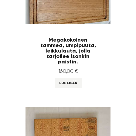
Megakokoinen
tammea, umpipuuta,
leikkulauta, jolla
tarjoilee isonkin
paistin.
160
,
00
€
LUE LISÄÄ