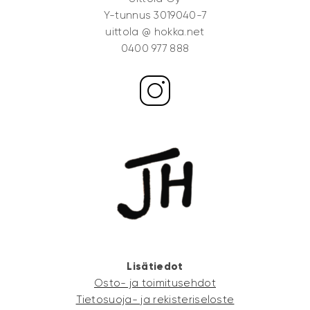
Y-tunnus 3019040-7
uittola @ hokka.net
0400 977 888
Lisätiedot
Osto- ja toimitusehdot
Tietosuoja- ja rekisteriseloste