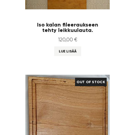
Iso kalan fileeraukseen
tehty leikkuulauta.
120
,
00
€
LUE LISÄÄ
OUT OF STOCK