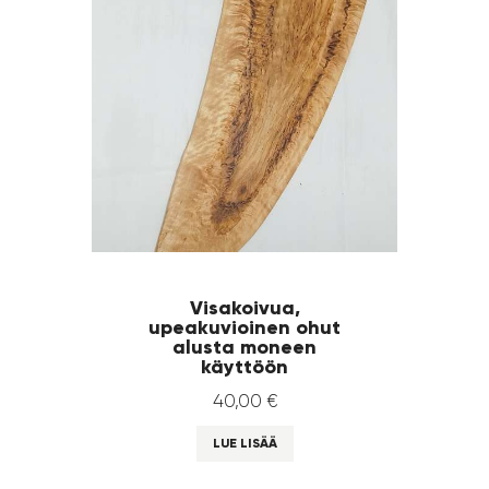
Visakoivua,
upeakuvioinen ohut
alusta moneen
käyttöön
40
,
00
€
LUE LISÄÄ