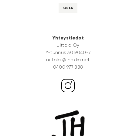
OSTA
Yhteystiedot
Uittola Oy
Y-tunnus 3019040-7
uittola @ hokka.net
0400 977 888