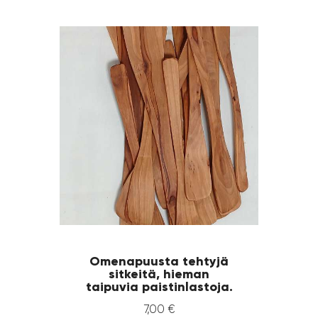
Omenapuusta tehtyjä
sitkeitä, hieman
taipuvia paistinlastoja.
7
,
00
€