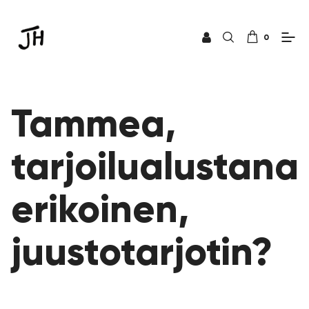
0
Tammea,
tarjoilualustana
erikoinen,
juustotarjotin?