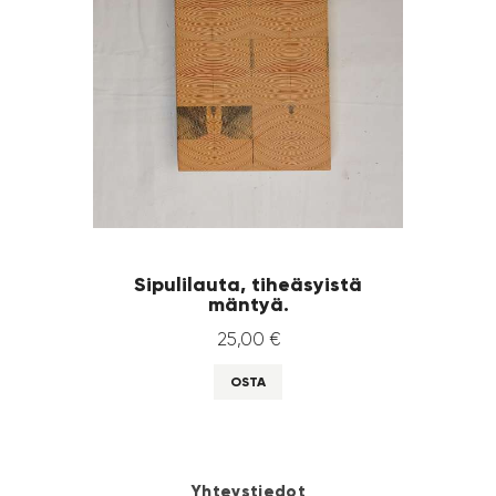
Sipulilauta, tiheäsyistä
mäntyä.
25
,
00
€
OSTA
Yhteystiedot