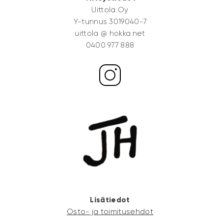
Uittola Oy
Y-tunnus 3019040-7
uittola @ hokka.net
0400 977 888
Lisätiedot
Osto- ja toimitusehdot