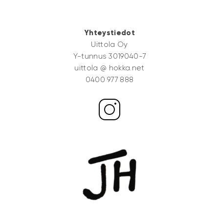
Yhteystiedot
Uittola Oy
Y-tunnus 3019040-7
uittola @ hokka.net
0400 977 888