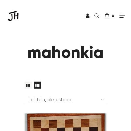
0
mahonkia