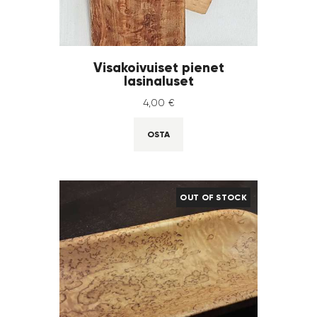
Visakoivuiset pienet
lasinaluset
4
,
00
€
OSTA
OUT OF STOCK