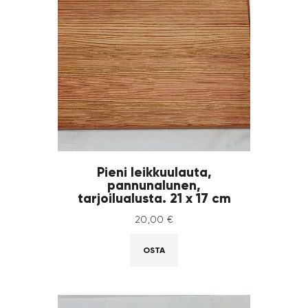
Pieni leikkuulauta,
pannunalunen,
tarjoilualusta. 21 x 17 cm
20
,
00
€
OSTA