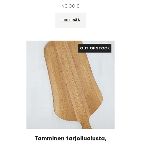
40
,
00
€
LUE LISÄÄ
OUT OF STOCK
Tamminen tarjoilualusta,