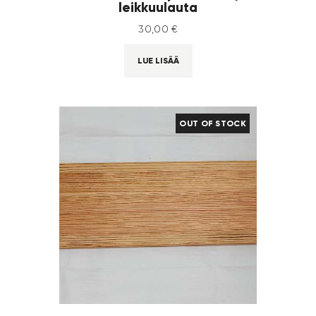
leikkuulauta
30
,
00
€
LUE LISÄÄ
OUT OF STOCK