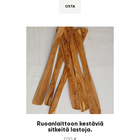
OSTA
Ruoanlaittoon kestäviä
sitkeitä lastoja.
7
,
00
€