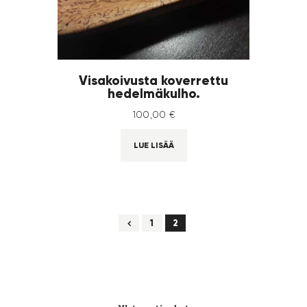
Visakoivusta koverrettu
hedelmäkulho.
100
,
00
€
LUE LISÄÄ
←
1
2