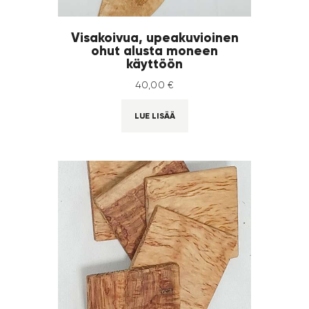
Visakoivua, upeakuvioinen
ohut alusta moneen
käyttöön
40
,
00
€
LUE LISÄÄ