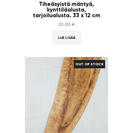
Tiheäsyistä mäntyä,
kynttiläalusta,
tarjoilualusta. 33 x 12 cm
20
,
00
€
LUE LISÄÄ
OUT OF STOCK