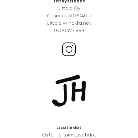
Yhteystiedot
Uittola Oy
Y-tunnus 3019040-7
uittola @ hokka.net
0400 977 888
Lisätiedot
Osto- ja toimitusehdot