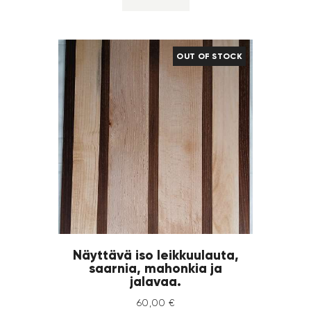
OUT OF STOCK
Näyttävä iso leikkuulauta,
saarnia, mahonkia ja
jalavaa.
60
,
00
€