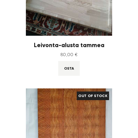
Leivonta-alusta tammea
80
,
00
€
OSTA
OUT OF STOCK