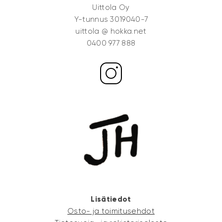
Uittola Oy
Y-tunnus 3019040-7
uittola @ hokka.net
0400 977 888
Lisätiedot
Osto- ja toimitusehdot