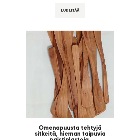
LUE LISÄÄ
Omenapuusta tehtyjä
sitkeitä, hieman taipuvia
paistinlastoja.