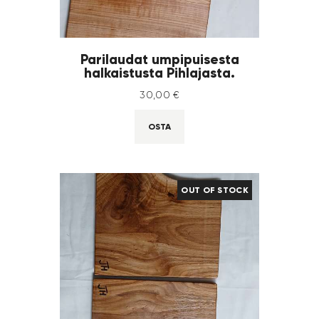
Parilaudat umpipuisesta
halkaistusta Pihlajasta.
30
,
00
€
OSTA
OUT OF STOCK