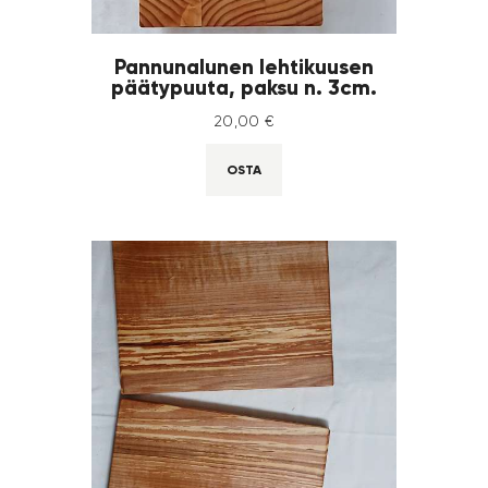
Pannunalunen lehtikuusen
päätypuuta, paksu n. 3cm.
20
,
00
€
OSTA