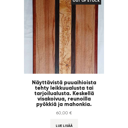
OUT OF STOCK
Näyttävistä puuaihioista
tehty leikkuualusta tai
tarjoilualusta. Keskellä
visakoivua, reunoilla
pyökkiä ja mahonkia.
60
,
00
€
LUE LISÄÄ