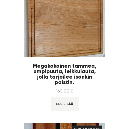
Megakokoinen tammea,
umpipuuta, leikkulauta,
jolla tarjoilee isonkin
paistin.
160
,
00
€
LUE LISÄÄ