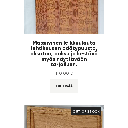
Massiivinen leikkuulauta
lehtikuusen päätypuusta,
oksaton, paksu ja kestävä
myös näyttävään
tarjoiluun.
140
,
00
€
LUE LISÄÄ
OUT OF STOCK