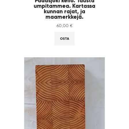
Padasjoki kello. Tausta
umpitammea. Kartassa
kunnan rajat, ja
maamerkkejä.
60
,
00
€
OSTA