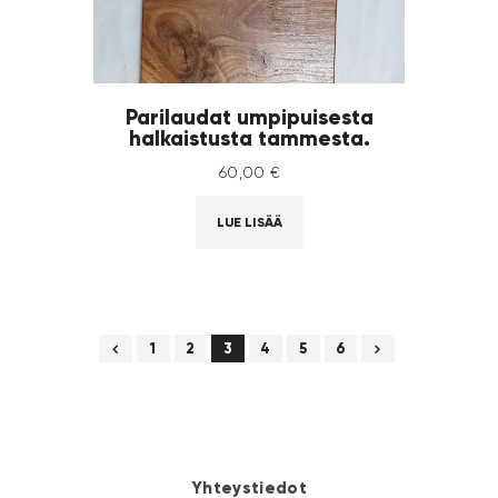
Parilaudat umpipuisesta
halkaistusta tammesta.
60
,
00
€
LUE LISÄÄ
←
1
2
3
4
→
5
6
Yhteystiedot