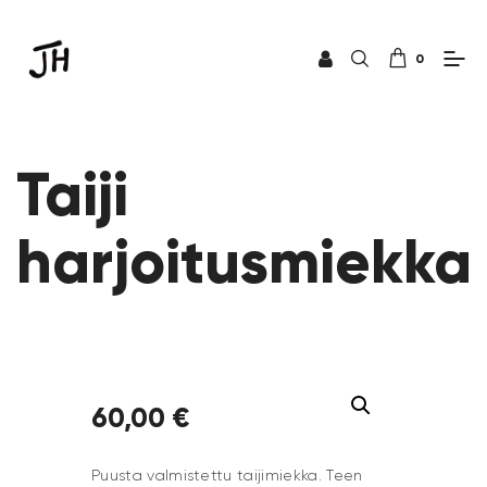
0
Taiji
harjoitusmiekka
60
,
00
€
Puusta valmistettu taijimiekka. Teen