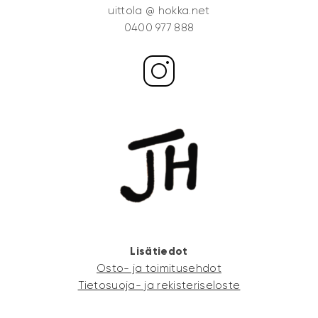
uittola @ hokka.net
0400 977 888
Lisätiedot
Osto- ja toimitusehdot
Tietosuoja- ja rekisteriseloste