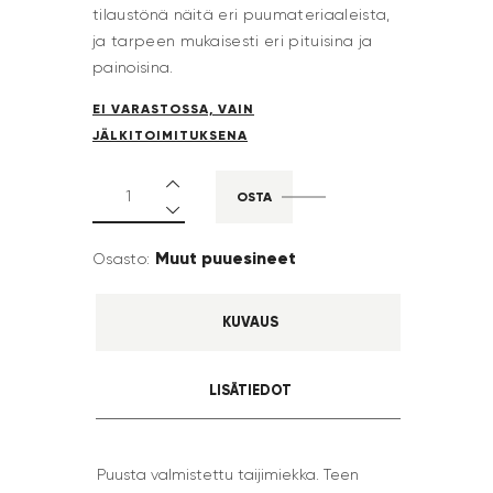
tilaustönä näitä eri puumateriaaleista,
ja tarpeen mukaisesti eri pituisina ja
painoisina.
EI VARASTOSSA, VAIN
JÄLKITOIMITUKSENA
OSTA
Muut puuesineet
Osasto:
KUVAUS
LISÄTIEDOT
Puusta valmistettu taijimiekka. Teen