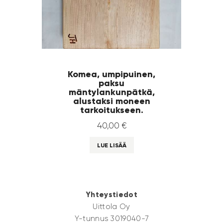
Komea, umpipuinen,
paksu
mäntylankunpätkä,
alustaksi moneen
tarkoitukseen.
40
,
00
€
LUE LISÄÄ
Yhteystiedot
Uittola Oy
Y-tunnus 3019040-7